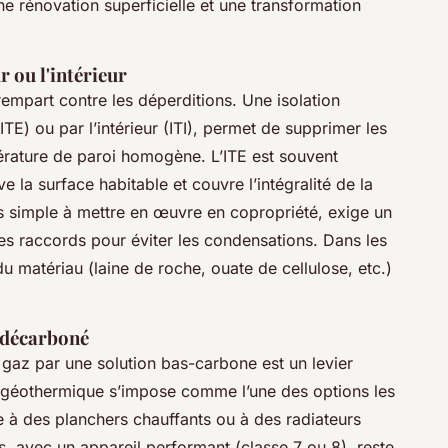
une rénovation superficielle et une transformation
r ou l'intérieur
rempart contre les déperditions. Une isolation
(ITE) ou par l’intérieur (ITI), permet de supprimer les
érature de paroi homogène. L’ITE est souvent
e la surface habitable et couvre l’intégralité de la
us simple à mettre en œuvre en copropriété, exige un
 des raccords pour éviter les condensations. Dans les
du matériau (laine de roche, ouate de cellulose, etc.)
e décarboné
gaz par une solution bas-carbone est un levier
géothermique s’impose comme l’une des options les
lée à des planchers chauffants ou à des radiateurs
, avec un appareil performant (classe 7 ou 8), reste