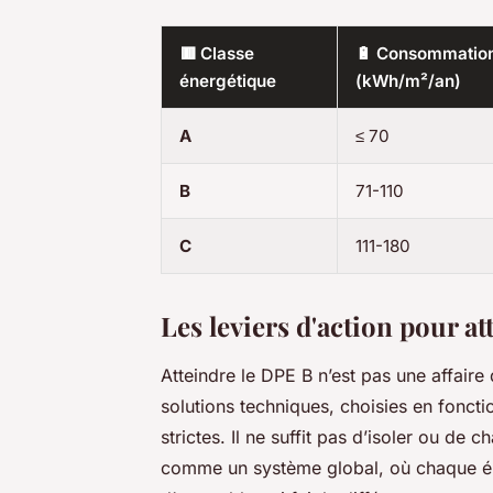
🟥 Classe
🔋 Consommatio
énergétique
(kWh/m²/an)
A
≤ 70
B
71-110
C
111-180
Les leviers d'action pour a
Atteindre le DPE B n’est pas une affaire
solutions techniques, choisies en fonct
strictes. Il ne suffit pas d’isoler ou de 
comme un système global, où chaque élém