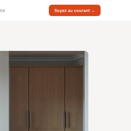
été
Soyez au courant →