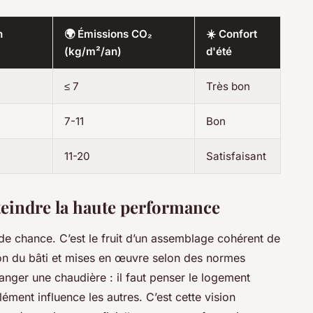
n
🌍 Émissions CO₂
☀️ Confort
(kg/m²/an)
d'été
≤ 7
Très bon
7-11
Bon
11-20
Satisfaisant
tteindre la haute performance
 de chance. C’est le fruit d’un assemblage cohérent de
ion du bâti et mises en œuvre selon des normes
changer une chaudière : il faut penser le logement
ent influence les autres. C’est cette vision