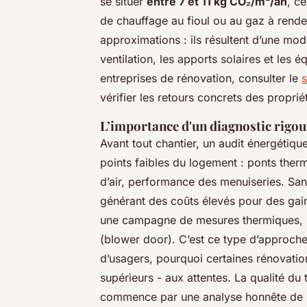
se situer
entre 7 et 11 kg CO₂/m²/an
, c
de chauffage au fioul ou au gaz à rend
approximations : ils résultent d’une modé
ventilation, les apports solaires et les 
entreprises de rénovation, consulter le
s
vérifier les retours concrets des propriét
L’importance d'un diagnostic rigo
Avant tout chantier, un audit énergétique
points faibles du logement : ponts therm
d’air, performance des menuiseries. Sans
générant des coûts élevés pour des gains
une campagne de mesures thermiques, par
(blower door). C’est ce type d’approche
d’usagers, pourquoi certaines rénovatio
supérieurs - aux attentes. La qualité du t
commence par une analyse honnête de l’