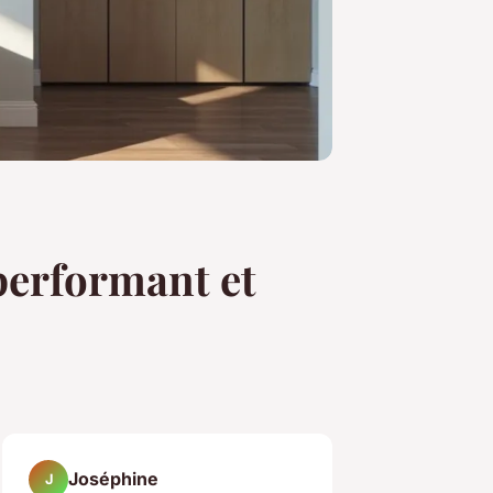
performant et
Joséphine
J