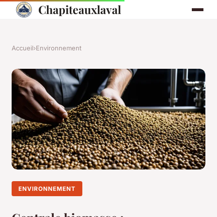
Chapiteauxlaval
Accueil
›
Environnement
ENVIRONNEMENT