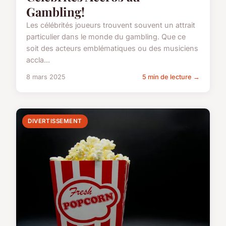
Gambling!
Les célébrités joueurs trouvent souvent un attrait
particulier dans le monde du gambling. Que ce
soit des acteurs emblématiques ou des musiciens
accla...
8 mars 2025
5 min de lecture →
DIVERTISSEMENT