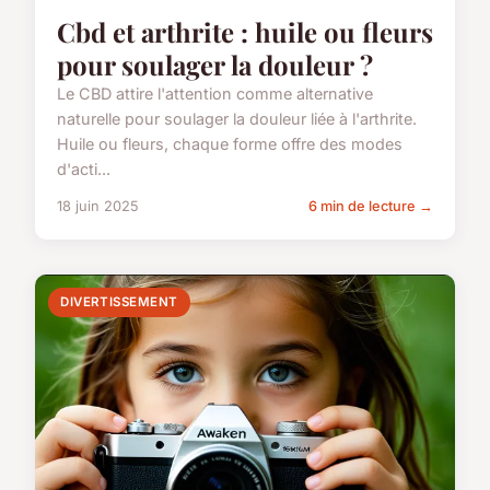
Cbd et arthrite : huile ou fleurs
pour soulager la douleur ?
Le CBD attire l'attention comme alternative
naturelle pour soulager la douleur liée à l'arthrite.
Huile ou fleurs, chaque forme offre des modes
d'acti...
18 juin 2025
6 min de lecture →
DIVERTISSEMENT