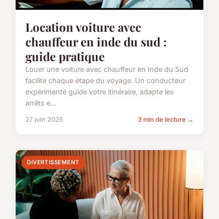
Location voiture avec
chauffeur en inde du sud :
guide pratique
Louer une voiture avec chauffeur en Inde du Sud
facilite chaque étape du voyage. Un conducteur
expérimenté guide votre itinéraire, adapte les
arrêts e...
27 juin 2025
3 min de lecture →
DIVERTISSEMENT