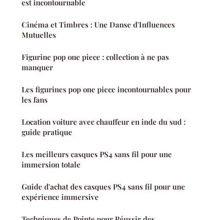
est incontournable
Cinéma et Timbres : Une Danse d'Influences
Mutuelles
Figurine pop one piece : collection à ne pas
manquer
Les figurines pop one piece incontournables pour
les fans
Location voiture avec chauffeur en inde du sud :
guide pratique
Les meilleurs casques PS4 sans fil pour une
immersion totale
Guide d'achat des casques PS4 sans fil pour une
expérience immersive
Techniques de Pointe pour Réussir des