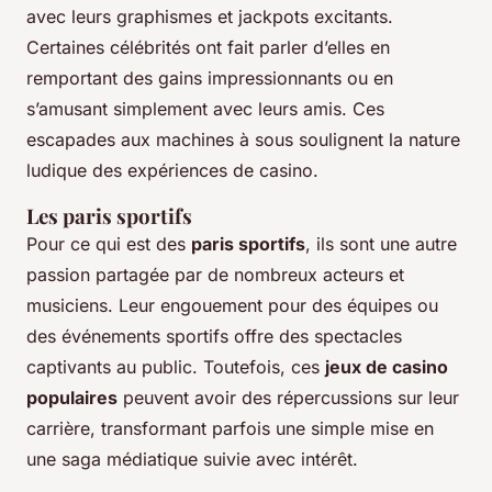
avec leurs graphismes et jackpots excitants.
Certaines célébrités ont fait parler d’elles en
remportant des gains impressionnants ou en
s’amusant simplement avec leurs amis. Ces
escapades aux machines à sous soulignent la nature
ludique des expériences de casino.
Les paris sportifs
Pour ce qui est des
paris sportifs
, ils sont une autre
passion partagée par de nombreux acteurs et
musiciens. Leur engouement pour des équipes ou
des événements sportifs offre des spectacles
captivants au public. Toutefois, ces
jeux de casino
populaires
peuvent avoir des répercussions sur leur
carrière, transformant parfois une simple mise en
une saga médiatique suivie avec intérêt.