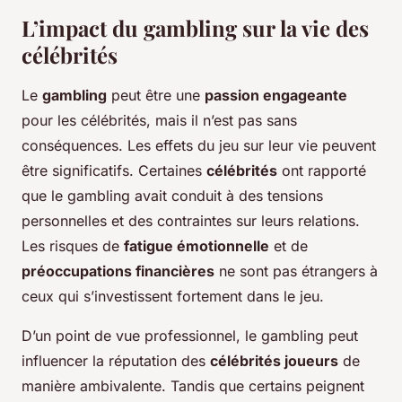
L’impact du gambling sur la vie des
célébrités
Le
gambling
peut être une
passion engageante
pour les célébrités, mais il n’est pas sans
conséquences. Les effets du jeu sur leur vie peuvent
être significatifs. Certaines
célébrités
ont rapporté
que le gambling avait conduit à des tensions
personnelles et des contraintes sur leurs relations.
Les risques de
fatigue émotionnelle
et de
préoccupations financières
ne sont pas étrangers à
ceux qui s’investissent fortement dans le jeu.
D’un point de vue professionnel, le gambling peut
influencer la réputation des
célébrités joueurs
de
manière ambivalente. Tandis que certains peignent