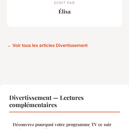
ECRIT PAR
Élisa
← Voir tous les articles Divertissement
Divertissement — Lectures
complémentaires
Découvrez pourquoi votre programme TV ce soir