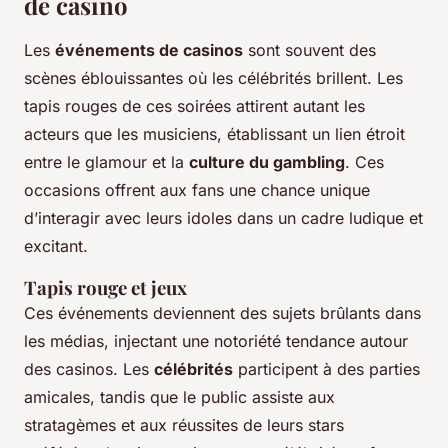
de casino
Les
événements de casinos
sont souvent des
scènes éblouissantes où les célébrités brillent. Les
tapis rouges de ces soirées attirent autant les
acteurs que les musiciens, établissant un lien étroit
entre le glamour et la
culture du gambling
. Ces
occasions offrent aux fans une chance unique
d’interagir avec leurs idoles dans un cadre ludique et
excitant.
Tapis rouge et jeux
Ces événements deviennent des sujets brûlants dans
les médias, injectant une notoriété tendance autour
des casinos. Les
célébrités
participent à des parties
amicales, tandis que le public assiste aux
stratagèmes et aux réussites de leurs stars