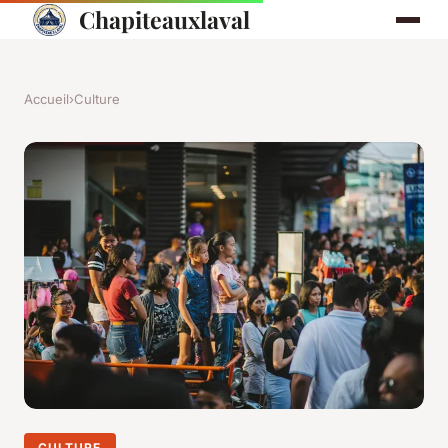
Chapiteauxlaval
Accueil
›
Culture
CULTURE