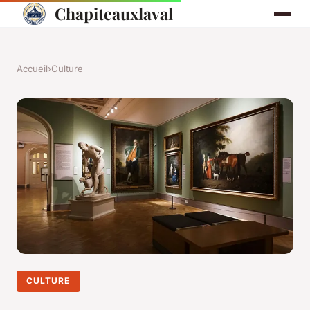
Chapiteauxlaval
Accueil
›
Culture
CULTURE