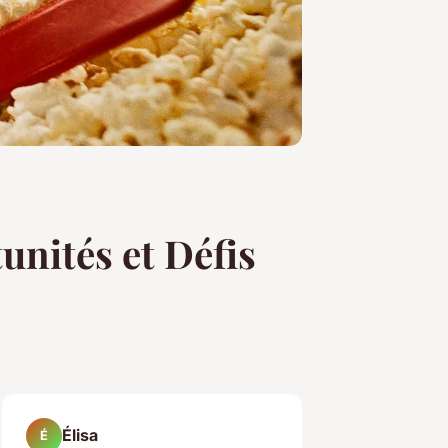
unités et Défis
Élisa
É