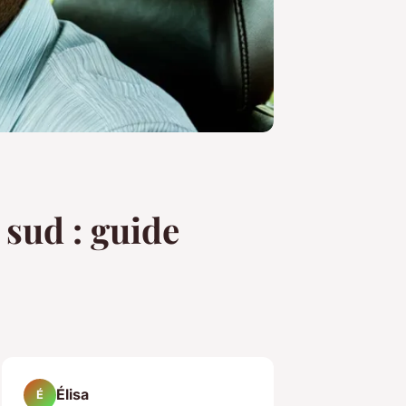
 sud : guide
Élisa
É