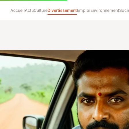
Accueil
Actu
Culture
Divertissement
Emploi
Environnement
Soci