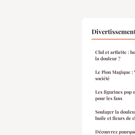
Divertissement
Cbd et arthrite : h
la douleur ?
Le Pion Magique : V
société
Les figurines pop 
pour les fans
Soulager la douleur
huile et fleurs de 
Découvrez pourqu