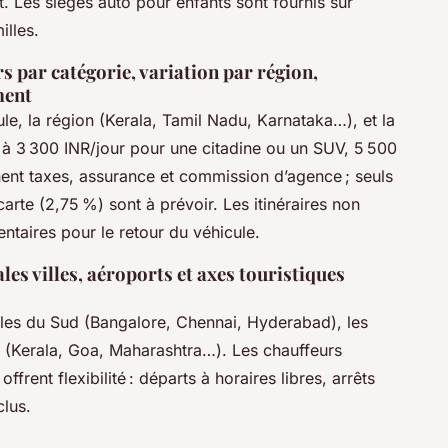
. Les sièges auto pour enfants sont fournis sur
illes.
rs par catégorie, variation par région,
ment
ule, la région (Kerala, Tamil Nadu, Karnataka…), et la
 3 300 INR/jour pour une citadine ou un SUV, 5 500
ent taxes, assurance et commission d’agence ; seuls
arte (2,75 %) sont à prévoir. Les itinéraires non
entaires pour le retour du véhicule.
es villes, aéroports et axes touristiques
illes du Sud (Bangalore, Chennai, Hyderabad), les
es (Kerala, Goa, Maharashtra…). Les chauffeurs
frent flexibilité : départs à horaires libres, arrêts
clus.